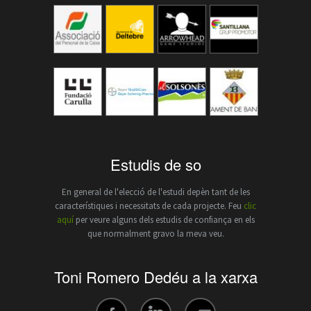
Estudis de so
En general de l'elecció de l'estudi depèn tant de les
característiques i necessitats de cada projecte. Feu
clic
aquí
per veure alguns dels estudis de confiança en els
que normalment gravo la meva veu.
Toni Romero Dedéu a la xarxa