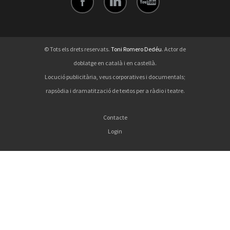
© Tots els drets reservats.
Toni Romero Dedéu
. Actor de
doblatge en català i en castellà.
Locució publicitària, veus corporatives i documentals;
rapsòdia i dramatització de textos per a ràdio i teatre.
Contacte
Login