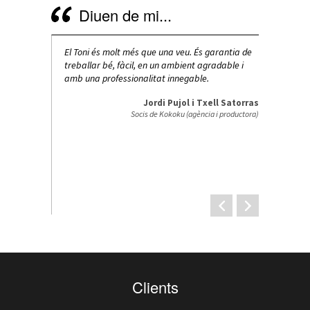
Diuen de mi...
r entendre el
El Toni és molt més que una veu. És garantia de
Estem molt c
n sensibilitat
treballar bé, fàcil, en un ambient agradable i
que hem fet 
t d’aquest gran
amb una professionalitat innegable.
veu el tracte
ns de locucions
Repetirem!
Jordi Pujol i Txell Satorras
s, aspecte molt
Socis de Kokoku (agència i productora)
l qual el
Jordi Solans
Tècnic de so
Nautilus Recordings
Clients