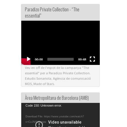
Paradizo Private Collection - “The
essential”
Video
Player
00:00
00:48
Veu en off de l'espot de la campanya "The
essential" per a Paradizo Private Collection.
Estudis Sonariola. Agència de comunicació
MOS, Made of Stars.
Àrea Metropolitana de Barcelona (AMB)
Video
Code 150: Unknown error.
Player
Download File: https://www.youtube.com/watch?
v=CzJNSV2eppw