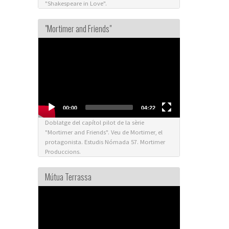
"Shakespeare in Love".
"Mortimer and Friends"
Video
Player
00:00
04:22
Doblatge del capítol pilot de la sèrie
"Mortimer and Friends". Veu de Mortimer, el
protagonista. Estudis Nómada 57. Mortimer
Produccions.
Mútua Terrassa
Video
Player