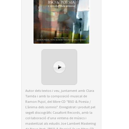
Autor dels textos i veu, juntament amb Clara
Tarrida i amb la composició musical de
Ramon Pujol, del llibre-CD "BSO & Poesia /
L’ànima dels somnis". Enregistrat i produït pel
segell discogràfic Casafont Records, amb la
col·laboració d’una vintena de músics i
masteritzat als estudis Joe Lambert Mastering
de Nova York, "BSO & Poesia" és un llibre-CD