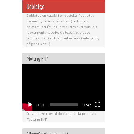
Doblatge
Doblatge en català i en castellà. Publicitat
(televisió, cinema, Internet...), dibuixos
animats, pel·lícules i productes audiovisuals
(documentals, sèries de televisió, vídeos
corporatius...) i obres multimèdia (videojocs,
pàgines web...).
"Notting Hill"
Video
Player
00:00
00:47
Prova de veu per al doblatge de la pel·lícula
"Notting Hill".