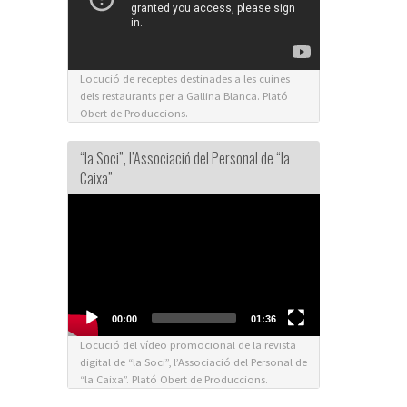
Locució de receptes destinades a les cuines
dels restaurants per a Gallina Blanca. Plató
Obert de Produccions.
“la Soci”, l’Associació del Personal de “la
Caixa”
Video
Player
00:00
01:36
Locució del vídeo promocional de la revista
digital de “la Soci”, l’Associació del Personal de
“la Caixa”. Plató Obert de Produccions.