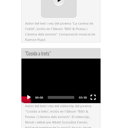
Autor del text i veu del poema “La carena de
l'oblit”, inclòs en l'àlbum "BSO & Poesia /
L’ànima dels somnis". Composició musical de
Ramon Pujol.
"Cosida a trets"
Video
Player
00:00
03:30
Autor del text i veu del videoclip del poema
“Cosida a trets”, inclòs en l'àlbum "BSO &
Poesia / L’ànima dels somnis". El videoclip,
filmat i editat per Albert González Farran,
fotògraf membre de la missió de pau de les