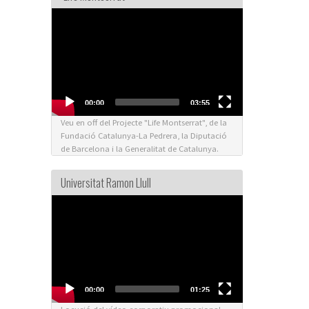
Video
Player
00:00
03:55
Veu en off del Projecte "Life Montserrat", de la
Fundació Catalunya-La Pedrera, la Diputació
de Barcelona i la Generalitat de Catalunya.
Universitat Ramon Llull
Video
Player
00:00
01:25