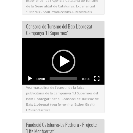
Experience" de l'Agència Catalana de Turisme
de la Generalitat de Catalunya. Experiencial
"Pirineus". Soul Produccions Audiovisuals.
Consorci de Turisme del Baix Llobregat -
Campanya "El Supermes"
Video
Player
00:00
00:00
Veu masculina de l'espot i de la falca
publicitària de la campanya "El Supermes del
Baix Llobregat" per al Consorci de Turisme del
Baix Llobregat (veu femenina: Esther Giralt).
E2S Productora.
Fundació Catalunya-La Pedrera - Projecte
"Life Montserrat"