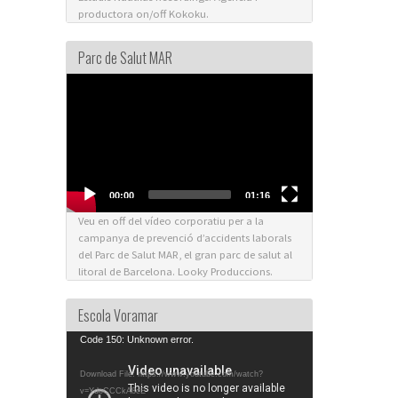
productora on/off Kokoku.
Parc de Salut MAR
Video
Player
00:00
01:16
Veu en off del vídeo corporatiu per a la
campanya de prevenció d’accidents laborals
del Parc de Salut MAR, el gran parc de salut al
litoral de Barcelona. Looky Produccions.
Escola Voramar
Video
Code 150: Unknown error.
Player
Download File: https://www.youtube.com/watch?
v=YdoCCCkA8cE