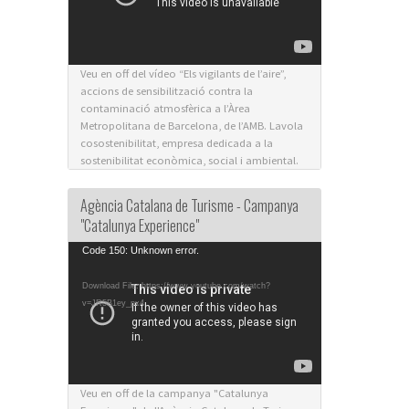
Veu en off del vídeo “Els vigilants de l’aire”,
accions de sensibilització contra la
contaminació atmosfèrica a l’Àrea
Metropolitana de Barcelona, de l’AMB. Lavola
cosostenibilitat, empresa dedicada a la
sostenibilitat econòmica, social i ambiental.
Agència Catalana de Turisme - Campanya
"Catalunya Experience"
Video
Code 150: Unknown error.
Player
Download File: https://www.youtube.com/watch?
v=JR5B1ey_px4
Veu en off de la campanya "Catalunya