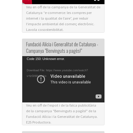
Veu en off de la campanya de la Generalitat de
Catalunya “e-commerce: les compres per
internet i la qualitat de l’aire”, per reduir
l’impacte ambiental del comerç electrònic.
Lavola cosostenibilitat.
Fundació Alícia i Generalitat de Catalunya -
Campanya "Benvinguts a pagès!"
Video
Code 150: Unknown error.
Player
Download File: https://www.youtube.com/watch?
v=lzGtWigMsko
Veu en off de l'espot i de la falca publicitària
de la campanya "Benvinguts a pagès!" de la
Fundació Alícia i la Generalitat de Catalunya.
E2S Productora.