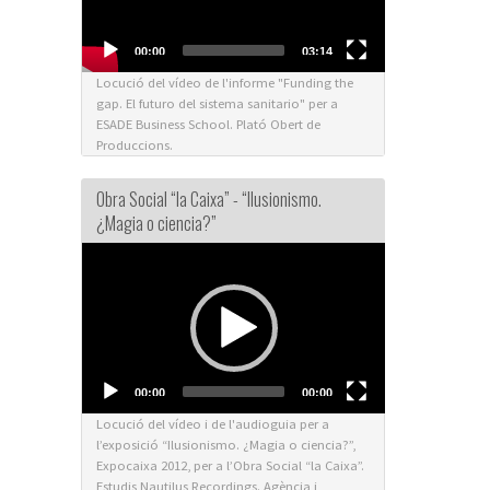
00:00
03:14
Locució del vídeo de l'informe "Funding the
gap. El futuro del sistema sanitario" per a
ESADE Business School. Plató Obert de
Produccions.
Obra Social “la Caixa” - “Ilusionismo.
¿Magia o ciencia?”
Video
Player
00:00
00:00
Locució del vídeo i de l'audioguia per a
l’exposició “Ilusionismo. ¿Magia o ciencia?”,
Expocaixa 2012, per a l’Obra Social “la Caixa”.
Estudis Nautilus Recordings. Agència i