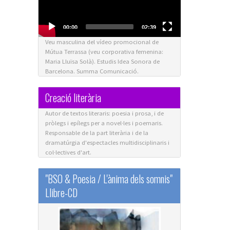
00:00
02:39
Veu masculina del vídeo promocional de
Mútua Terrassa (veu corporativa femenina:
Maria Lluïsa Solà). Estudis Idea Sonora de
Barcelona. Summa Comunicació.
Creació literària
Autor de textos literaris: poesia i prosa, i de
pròlegs i epílegs per a novel·les i poemaris.
Responsable de la part literària i de la
dramatúrgia d'espectacles multidisciplinaris i
col·lectives d'art.
"BSO & Poesia / L'ànima dels somnis"
Llibre-CD