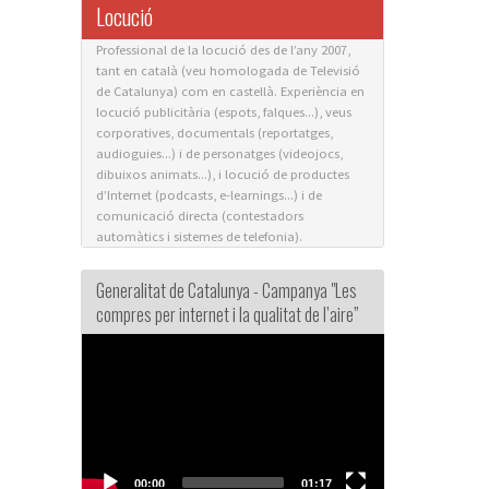
Locució
Professional de la locució des de l’any 2007,
tant en català (veu homologada de Televisió
de Catalunya) com en castellà. Experiència en
locució publicitària (espots, falques...), veus
corporatives, documentals (reportatges,
audioguies...) i de personatges (videojocs,
dibuixos animats...), i locució de productes
d’Internet (podcasts, e-learnings...) i de
comunicació directa (contestadors
automàtics i sistemes de telefonia).
Generalitat de Catalunya - Campanya "Les
compres per internet i la qualitat de l’aire”
Video
Player
00:00
01:17