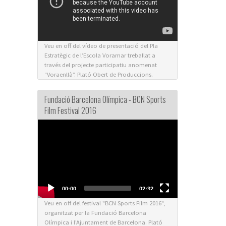
Veu en off del vídeo de presentació del Pla
Estratègic de l’Escola Voramar treballat a
través del projecte participatiu anomenat
“Voraenllà”. Plató Obert de Produccions.
Fundació Barcelona Olímpica - BCN Sports
Film Festival 2016
Video
Player
00:00
02:32
Veu en off del festival "BCN Sports Film 2016",
organitzat per la Fundació Barcelona
Olímpica i l'Ajuntament de Barcelona. Plató