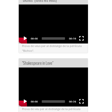
"Bichos" (totes les veus)
Video
Player
00:00
00:19
Prova de veus per al doblatge de la pel·lícula
"Bichos".
"Shakespeare in Love"
Video
Player
00:00
00:24
Prova de veu per al doblatge de la pel·lícula