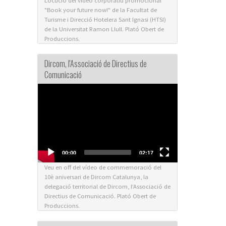
Locució del vídeo corporatiu promocional
"Book your future now!" de la Facultat de
Turisme i Direcció Hotelera Sant Ignasi (HTSI)
de la Universitat Ramon Llull. Plató Obert de
Produccions.
Dircom, l'Associació de Directius de
Comunicació
Video
Player
00:00
02:17
Veu en off del vídeo de commemoració del
10è aniversari de Dircom Catalunya, la
delegació territorial de Dircom, l’Associació de
Directius de Comunicació. Plató Obert de
Produccions.