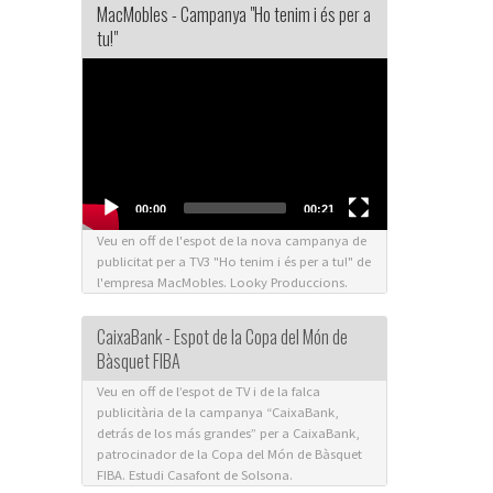
MacMobles - Campanya "Ho tenim i és per a
tu!"
Video
Player
00:00
00:21
Veu en off de l'espot de la nova campanya de
publicitat per a TV3 "Ho tenim i és per a tu!" de
l'empresa MacMobles. Looky Produccions.
CaixaBank - Espot de la Copa del Món de
Bàsquet FIBA
Veu en off de l’espot de TV i de la falca
publicitària de la campanya “CaixaBank,
detrás de los más grandes” per a CaixaBank,
patrocinador de la Copa del Món de Bàsquet
FIBA. Estudi Casafont de Solsona.