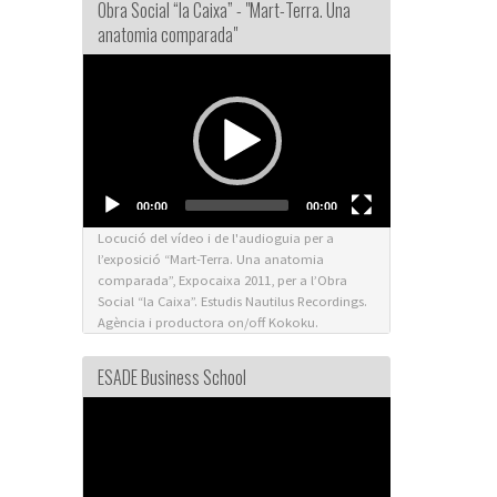
Obra Social “la Caixa” - "Mart-Terra. Una
anatomia comparada"
Video
Player
00:00
00:00
Locució del vídeo i de l'audioguia per a
l’exposició “Mart-Terra. Una anatomia
comparada”, Expocaixa 2011, per a l’Obra
Social “la Caixa”. Estudis Nautilus Recordings.
Agència i productora on/off Kokoku.
ESADE Business School
Video
Player