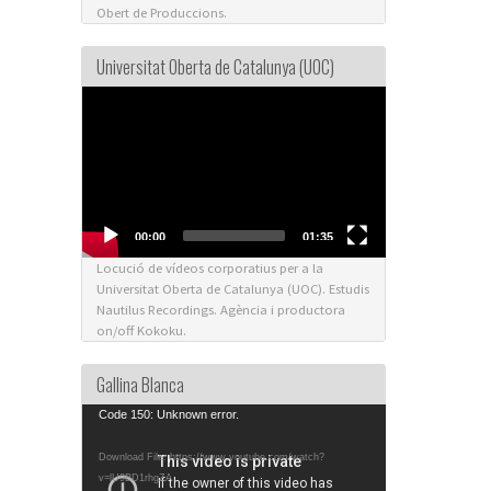
Obert de Produccions.
Universitat Oberta de Catalunya (UOC)
Video
Player
00:00
01:35
Locució de vídeos corporatius per a la
Universitat Oberta de Catalunya (UOC). Estudis
Nautilus Recordings. Agència i productora
on/off Kokoku.
Gallina Blanca
Video
Code 150: Unknown error.
Player
Download File: https://www.youtube.com/watch?
v=lU9BD1rhgZA