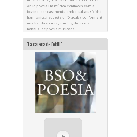
on la poesia i la música s’enllacen com si
fossin petits casaments, amb resultats sòlids i
harmònics, i aquesta unió acaba conformant
una banda sonora, que fuig del format
habitual de poesia musicada.
"La carena de l'oblit"