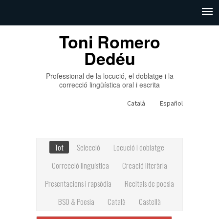
Toni Romero
Dedéu
Professional de la locució, el doblatge i la
correcció lingüística oral i escrita
Català
Español
Tot
Selecció
Locució i doblatge
Correcció lingüística
Creació literària
Presentacions i rapsòdia
Recitals de poesia
BSO & Poesia
Català
Castellà