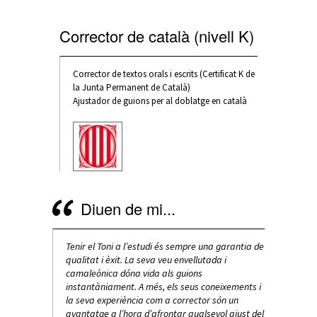
Corrector de català (nivell K)
Corrector de textos orals i escrits (Certificat K de
la Junta Permanent de Català)
Ajustador de guions per al doblatge en català
Diuen de mi...
s sempre una garantia de
La feina mal feta no té futur, la feina ben feta no
El To
u envellutada i
té fronteres! Quin missatge tan adient per a la
treba
s guions
correcció de textos, i com n’és d’escaient per al
amb u
els seus coneixements i
Toni. El seu treball és garantia de rigorositat.
 corrector són un
Jordi Dalmau
ntar qualsevol ajust del