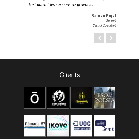
Solutioma
e gravació.
Ramon Pujol
Gerent
Estudi Casafont
Clients